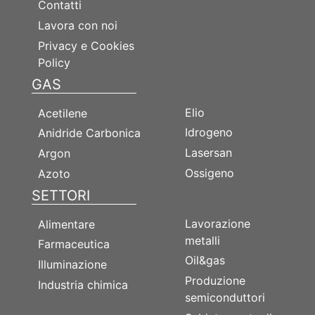
Contatti
Lavora con noi
Privacy e Cookies
Policy
GAS
GAS
Elio
Acetilene
Idrogeno
Anidride Carbonica
Lasersan
Argon
Ossigeno
Azoto
SETTORI
SETTORI
Lavorazione
Alimentare
metalli
Farmaceutica
Oil&gas
Illuminazione
Produzione
Industria chimica
semiconduttori