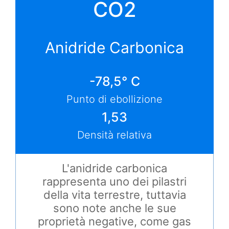
CO2
Anidride Carbonica
-78,5° C
Punto di ebollizione
1,53
Densità relativa
L'anidride carbonica
rappresenta uno dei pilastri
della vita terrestre, tuttavia
sono note anche le sue
proprietà negative, come gas