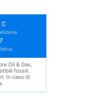
 C
llizione
7
lativa
ore Oil & Gas,
bili fossili.
i. In caso di
a.