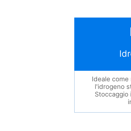
Id
Ideale come r
l'idrogeno s
Stoccaggio i
i