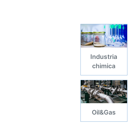
Industria
chimica
Oil&Gas