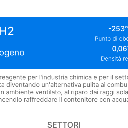
H2
-253°
Punto di ebo
0,06
rogeno
Densità re
eagente per l'industria chimica e per il sett
ta diventando un'alternativa pulita ai combusti
n ambiente ventilato, al riparo dai raggi solar
ncendio raffreddare il contenitore con acqu
SETTORI