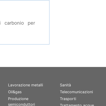
i carbonio per
SETTORI
SETTORI
Lavorazione metalli
Sanità
Oil&gas
Telecomunicazioni
Produzione
Trasporti
semiconduttori
Trattamento acque