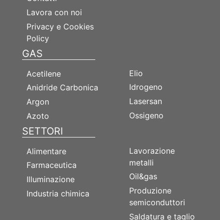
Lavora con noi
Privacy e Cookies
Policy
GAS
GAS
Elio
Acetilene
Idrogeno
Anidride Carbonica
Lasersan
Argon
Ossigeno
Azoto
SETTORI
SETTORI
Lavorazione
Alimentare
metalli
Farmaceutica
Oil&gas
Illuminazione
Produzione
Industria chimica
semiconduttori
Saldatura e taglio